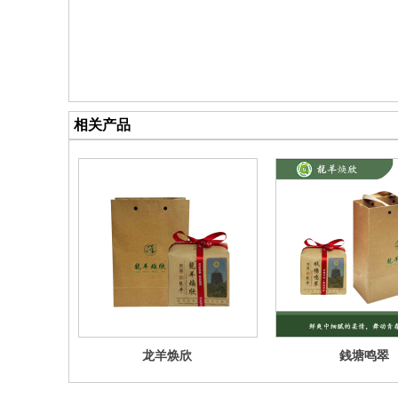
相关产品
龙羊焕欣
銭塘鸣翠